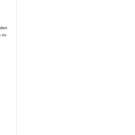
nden
 zu