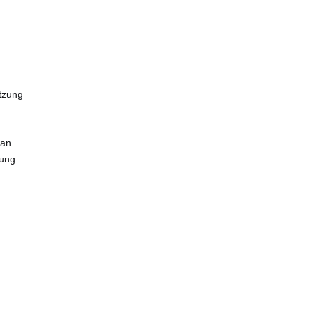
tzung
 an
lung