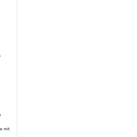
s
m
e mit