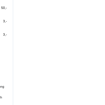
50,-
3,-
3,-
ung
ch