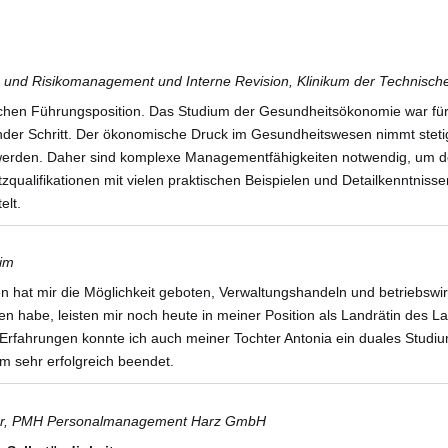
s- und Risikomanagement und Interne Revision, Klinikum der Technisc
ischen Führungsposition. Das Studium der Gesundheitsökonomie war für
nder Schritt. Der ökonomische Druck im Gesundheitswesen nimmt steti
werden. Daher sind komplexe Managementfähigkeiten notwendig, um d
qualifikationen mit vielen praktischen Beispielen und Detailkenntni
elt.
eim
 hat mir die Möglichkeit geboten, Verwaltungshandeln und betriebswir
en habe, leisten mir noch heute in meiner Position als Landrätin des L
d Erfahrungen konnte ich auch meiner Tochter Antonia ein duales Stu
um sehr erfolgreich beendet.
ter, PMH Personalmanagement Harz GmbH