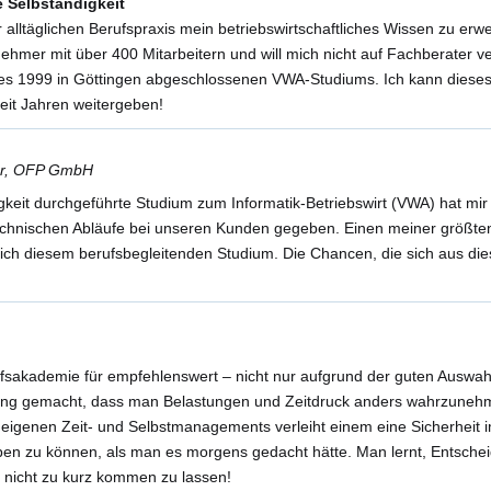
e Selbständigkeit
 alltäglichen Berufspraxis mein betriebswirtschaftliches Wissen zu erw
ehmer mit über 400 Mitarbeitern und will mich nicht auf Fachberater 
des 1999 in Göttingen abgeschlossenen VWA-Studiums. Ich kann dieses
eit Jahren weitergeben!
ter, OFP GmbH
eit durchgeführte Studium zum Informatik-Betriebswirt (VWA) hat mir e
technischen Abläufe bei unseren Kunden gegeben. Einen meiner größten 
ich diesem berufsbegleitenden Studium. Die Chancen, die sich aus di
ufsakademie für empfehlenswert – nicht nur aufgrund der guten Auswa
ng gemacht, dass man Belastungen und Zeitdruck anders wahrzunehmen
 eigenen Zeit- und Selbstmanagements verleiht einem eine Sicherheit im
n zu können, als man es morgens gedacht hätte. Man lernt, Entscheidu
h nicht zu kurz kommen zu lassen!