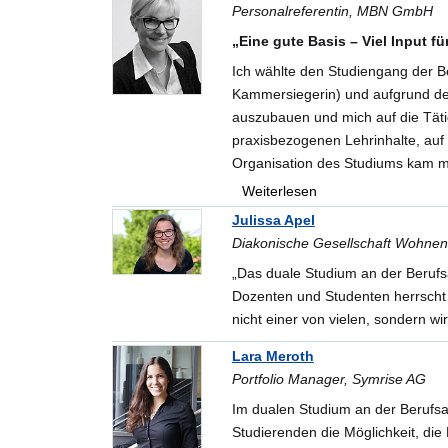
Personalreferentin, MBN GmbH
„Eine gute Basis – Viel Input 
Ich wählte den Studiengang der Be
Kammersiegerin) und aufgrund des
auszubauen und mich auf die Tätig
praxisbezogenen Lehrinhalte, auf
Organisation des Studiums kam mi
einen Studiengang an der VWA zu
Weiterlesen
Die Thesis von Frau Krähe wurde u
Julissa Apel
http://www.amazon.de/Wie-Konsu
Diakonische Gesellschaft Wohne
„Das duale Studium an der Berufs
Dozenten und Studenten herrscht 
nicht einer von vielen, sondern 
Lara Meroth
Portfolio Manager, Symrise AG
Im dualen Studium an der Berufs
Studierenden die Möglichkeit, d