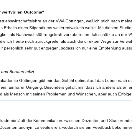
für wertvollen Outcome“
triebswirtschaftslehre an der VWA Göttingen, weil ich mich nach mein
 Erhalts eines Stipendiums weiterentwickeln wollte. Mit diesem Studi
keit als Nachwuchsführungskraft vorzubereiten. Ich schätzte an der VW
 die ich heute noch zurückgreife, als auch die direkten Wege zur Verw
r persönlich sehr gut entgegen, sodass ich nur eine Empfehlung auss
 entscheiden.
nter dem Titel „Wie Konsumenten ticken“ veröffentlicht.
menten-ticken-Neuromarketing-Positionierung/dp/3639476077
n und Beraten mbH
akademie Göttingen gibt mir das Gefühl optimal auf das Leben nach d
ein familiärer Umgang. Besonders gefällt mir, dass ich anders als an 
wird als Mensch mit seinen Problemen und Wünschen, aber auch Erfolg
akademie läuft die Kommunikation zwischen Dozenten und Studierenden
ie Dozenten anonym zu evaluieren, wodurch sie ein Feedback bekomme