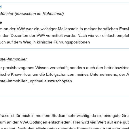
d
 Münster (inzwischen im Ruhestand)
e
um an der VWA war ein wichtiger Meilenstein in meiner beruflichen Entwi
 den Dozenten der VWA vermittelt wurde. Nach wie vor einfach empfehl
h auf dem Weg in klinische Führungspositionen
stel-Immobilien
 praxisbezogenes Wissen verschafft, sondern auch den betriebswirtsch
ische Know-How, um die Erfolgschancen meines Unternehmens, der A
stel-Immobilien, optimal auszuschöpfen.
axis ist für mich in meinem Studium sehr wichtig, da sie eine gute Gru
ium an der VWA Göttingen entschieden. Hier wird viel Wert auf eine 
 gelegt. Auch das Miteinander unter den Kommilitonen trägt sehr posi