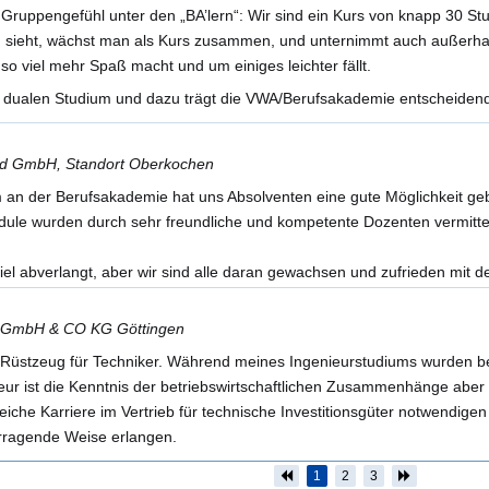
Gruppengefühl unter den „BA’lern“: Wir sind ein Kurs von knapp 30 Stu
sieht, wächst man als Kurs zusammen, und unternimmt auch außerhal
 so viel mehr Spaß macht und um einiges leichter fällt.
m dualen Studium und dazu trägt die VWA/Berufsakademie entscheidend
and GmbH, Standort Oberkochen
m an der Berufsakademie hat uns Absolventen eine gute Möglichkeit ge
dule wurden durch sehr freundliche und kompetente Dozenten vermitte
el abverlangt, aber wir sind alle daran gewachsen und zufrieden mit de
ies GmbH & CO KG Göttingen
s Rüstzeug für Techniker. Während meines Ingenieurstudiums wurden be
ieur ist die Kenntnis der betriebswirtschaftlichen Zusammenhänge abe
greiche Karriere im Vertrieb für technische Investitionsgüter notwendi
rragende Weise erlangen.
1
2
3