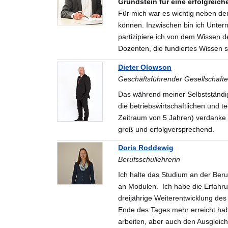
Grundstein für eine erfolgreich
Für mich war es wichtig neben der
können. Inzwischen bin ich Untern
partizipiere ich von dem Wissen 
Dozenten, die fundiertes Wissen s
Dieter Olowson
Geschäftsführender Gesellschaf
Das während meiner Selbstständigk
die betriebswirtschaftlichen und 
Zeitraum von 5 Jahren) verdanke 
groß und erfolgversprechend.
Doris Roddewig
Berufsschullehrerin
Ich halte das Studium an der Ber
an Modulen. Ich habe die Erfahru
dreijährige Weiterentwicklung des
Ende des Tages mehr erreicht habe
arbeiten, aber auch den Ausgleic