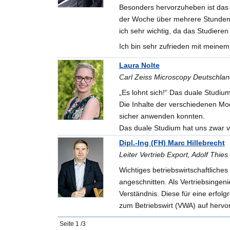
Besonders hervorzuheben ist das 
der Woche über mehrere Stunden 
ich sehr wichtig, da das Studieren
Ich bin sehr zufrieden mit meine
Laura Nolte
Carl Zeiss Microscopy Deutschl
„Es lohnt sich!“ Das duale Studiu
Die Inhalte der verschiedenen Mo
sicher anwenden konnten.
Das duale Studium hat uns zwar vi
Dipl.-Ing (FH) Marc Hillebrecht
Leiter Vertrieb Export, Adolf Th
Wichtiges betriebswirtschaftliche
angeschnitten. Als Vertriebsingen
Verständnis. Diese für eine erfol
zum Betriebswirt (VWA) auf hervo
Seite
1
/
3