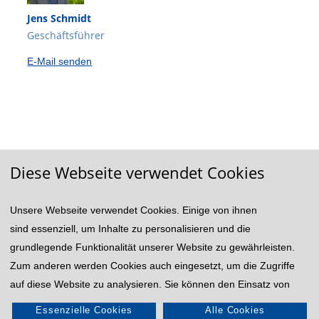
Jens Schmidt
Geschäftsführer
E-Mail senden
Diese Webseite verwendet Cookies
Unsere Webseite verwendet Cookies. Einige von ihnen
© 2026 VWA/BA: Verwaltungs- und Wirtschafts-Akademie
und Berufsakademie Göttingen
sind essenziell, um Inhalte zu personalisieren und die
Impressum
Rechtshinweis
Datenschutzhinweise
grundlegende Funktionalität unserer Website zu gewährleisten.
Zum anderen werden Cookies auch eingesetzt, um die Zugriffe
auf diese Website zu analysieren. Sie können den Einsatz von
Powered by
Akasis
allen, inkl. der nicht notwendigen Cookies akzeptieren oder auch
Essenzielle Cookies
Alle Cookies