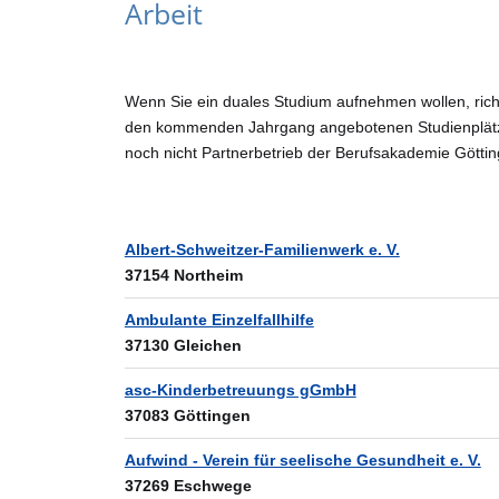
Arbeit
Wenn Sie ein duales Studium aufnehmen wollen, richt
den kommenden Jahrgang angebotenen Studienplätze
noch nicht Partnerbetrieb der Berufsakademie Göttin
Albert-Schweitzer-Familienwerk e. V.
37154 Northeim
Ambulante Einzelfallhilfe
37130 Gleichen
asc-Kinderbetreuungs gGmbH
37083 Göttingen
Aufwind - Verein für seelische Gesundheit e. V.
37269 Eschwege