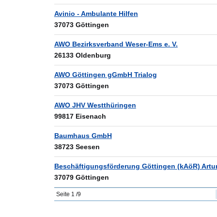
Avinio - Ambulante Hilfen
37073 Göttingen
AWO Bezirksverband Weser-Ems e. V.
26133 Oldenburg
AWO Göttingen gGmbH Trialog
37073 Göttingen
AWO JHV Westthüringen
99817 Eisenach
Baumhaus GmbH
38723 Seesen
Beschäftigungsförderung Göttingen (kAöR) Artu
37079 Göttingen
Seite
1
/
9