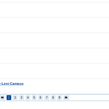
r-Levi-Campus
1
2
3
4
5
6
7
8
9