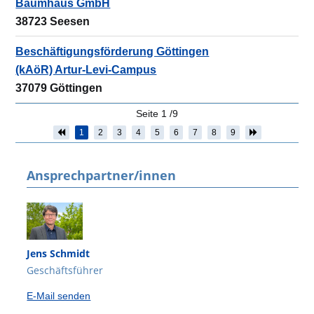
Baumhaus GmbH
38723 Seesen
Beschäftigungsförderung Göttingen
(kAöR) Artur-Levi-Campus
37079 Göttingen
Seite
1
/
9
1
2
3
4
5
6
7
8
9
Ansprechpartner/innen
Jens Schmidt
Geschäftsführer
E-Mail senden