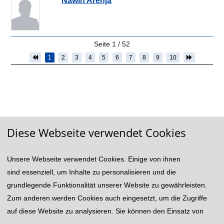
Seite
1
/
52
1
2
3
4
5
6
7
8
9
10
Diese Webseite verwendet Cookies
Unsere Webseite verwendet Cookies. Einige von ihnen
© 2026 VWA/BA: Verwaltungs- und Wirtschafts-Akademie
und Berufsakademie Göttingen
sind essenziell, um Inhalte zu personalisieren und die
Impressum
Rechtshinweis
Datenschutzhinweise
grundlegende Funktionalität unserer Website zu gewährleisten.
Zum anderen werden Cookies auch eingesetzt, um die Zugriffe
auf diese Website zu analysieren. Sie können den Einsatz von
Powered by
Akasis