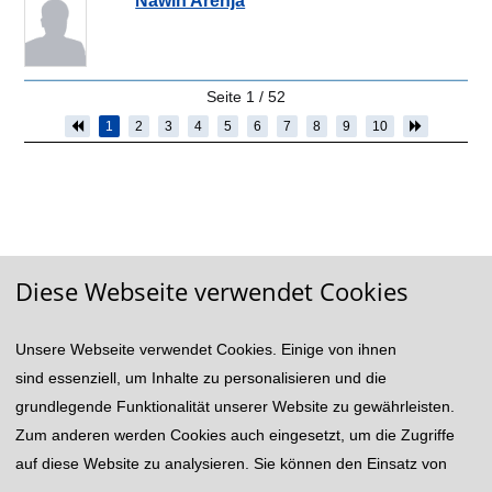
Seite
1
/
52
1
2
3
4
5
6
7
8
9
10
Diese Webseite verwendet Cookies
Unsere Webseite verwendet Cookies. Einige von ihnen
© 2026 VWA/BA: Verwaltungs- und Wirtschafts-Akademie
und Berufsakademie Göttingen
sind essenziell, um Inhalte zu personalisieren und die
Impressum
Rechtshinweis
Datenschutzhinweise
grundlegende Funktionalität unserer Website zu gewährleisten.
Zum anderen werden Cookies auch eingesetzt, um die Zugriffe
auf diese Website zu analysieren. Sie können den Einsatz von
Powered by
Akasis